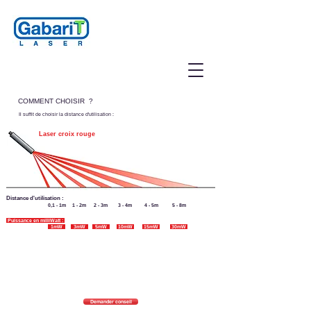
COMMENT CHOISIR ?
Il suffit de choisir la distance d'utilisation :
Laser croix rouge
Distance d'utilisation :
0,1 - 1m
1 - 2m
2 - 3m
3 - 4m
4 - 5m
5 - 8m
Puissance en milliWatt :
1mW
3mW
5mW
10mW
15mW
30mW
Demander conseil